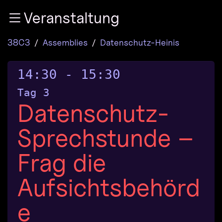
Zur Navigation
Veranstaltung
Zum Inhalt
Zum Footer
38C3
Assemblies
Datenschutz-Heinis
14:30
-
15:30
Tag 3
Datenschutz-
Sprechstunde –
Frag die
Aufsichtsbehörd
e