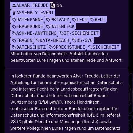
de
ALVAR.FREUDE
ASSEMBLY-EVENT
DATENPANNE
PRIVACY
LFDI
BFDI
FRAGERUNDE
DATENLECK
ASK-ME-ANYTHING
IT-SICHERHEIT
FRAGEN
DATA-BREACH
DS-GVO
DATENSCHUTZ
SPRECHSTUNDE
SICHERHEIT
Mitarbeiter von Datenschutz-Aufsichtsbehörden
beantworten Eure Fragen und stehen Rede und Antwort.
In lockerer Runde beantworten Alvar Freude, Leiter der
Abteilung für technisch-organisatorischen Datenschutz
und Internet-Recht beim Landesbeauftragten für den
Datenschutz und die Informationsfreiheit Baden-
Württemberg (LfDI BaWü), Thore Hendrikson,
technischer Referent bei der Bundesbeauftragten für
Datenschutz und Informationsfreiheit (BfDI) im Referat
23 (Digitale Dienste und Messengerdienste) sowie
weitere Kolleg:innen Eure Fragen rund um Datenschutz