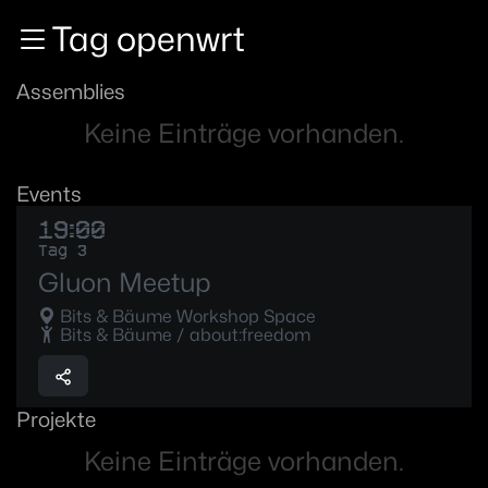
Zur Navigation
Tag openwrt
Zum Inhalt
Zum Footer
Assemblies
Keine Einträge vorhanden.
Events
19:00
Tag 3
Gluon Meetup
Bits & Bäume Workshop Space
Bits & Bäume / about:freedom
Projekte
Keine Einträge vorhanden.