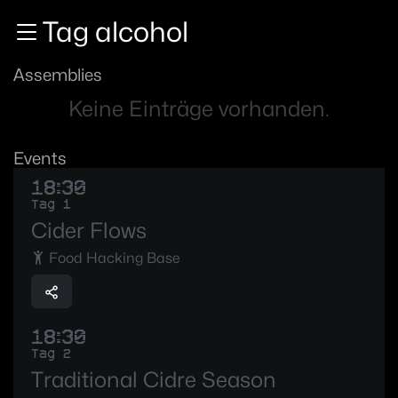
Zur Navigation
Tag alcohol
Zum Inhalt
Zum Footer
Assemblies
Keine Einträge vorhanden.
Events
18:30
Tag 1
Cider Flows
Food Hacking Base
18:30
Tag 2
Traditional Cidre Season