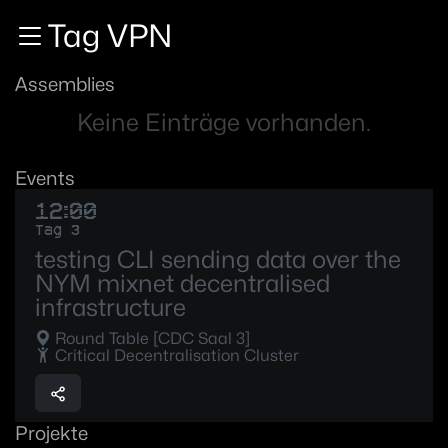
Zur Navigation
Tag VPN
Zum Inhalt
Zum Footer
Assemblies
Keine Einträge vorhanden.
Events
12:00
Tag 3
testing CLI sending data over the
NYM mixnet decentralised
infrastructure
Round Table [CDC Saal 3]
Critical Decentralisation Cluster
Projekte