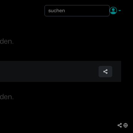
den.
den.