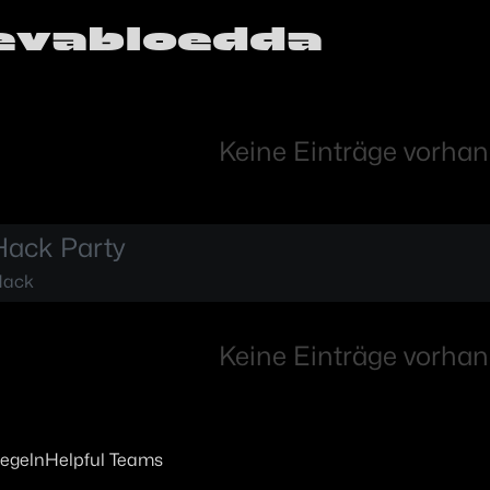
evabloedda
Keine Einträge vorhan
ack Party
Hack
Keine Einträge vorhan
regeln
Helpful Teams