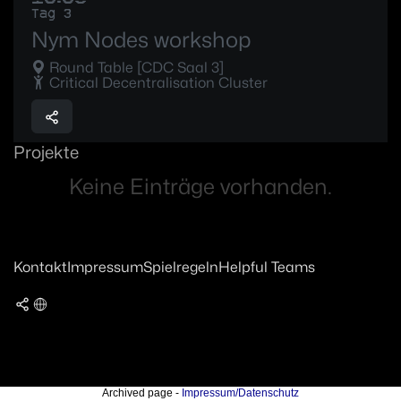
Tag 3
Nym Nodes workshop
Round Table [CDC Saal 3]
Critical Decentralisation Cluster
Projekte
Keine Einträge vorhanden.
Kontakt
Impressum
Spielregeln
Helpful Teams
Archived page -
Impressum/Datenschutz