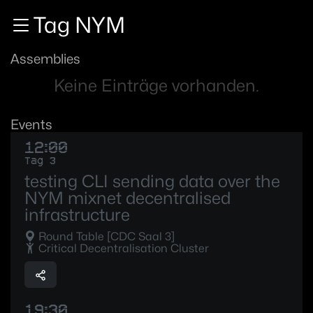
Zur Navigation
Tag NYM
Zum Inhalt
Zum Footer
Assemblies
Keine Einträge vorhanden.
Events
12:00
Tag 3
testing CLI sending data over the
NYM mixnet decentralised
infrastructure
Round Table [CDC Saal 3]
Critical Decentralisation Cluster
19:30