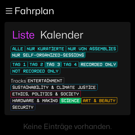
Zur Navigation
Fahrplan
Zum Inhalt
Zum Footer
Liste
Kalender
ALLE
NUR KURATIERTE
NUR VON ASSEMBLIES
NUR SELF-ORGANIZED-SESSIONS
TAG 1
TAG 2
TAG 3
TAG 4
RECORDED ONLY
NOT RECORDED ONLY
Tracks
ENTERTAINMENT
SUSTAINABILITY & CLIMATE JUSTICE
ETHICS, POLITICS & SOCIETY
HARDWARE & MAKING
SCIENCE
ART & BEAUTY
SECURITY
Keine Einträge vorhanden.