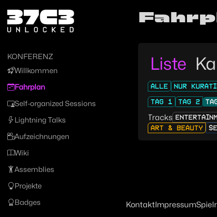
Zur Navigation
Fahrp
Zum Inhalt
Zum Footer
KONFERENZ
Liste
Ka
Willkommen
ALLE
NUR KURATI
Fahrplan
TAG 1
TAG 2
TA
Self-organized Sessions
Tracks
ENTERTAIN
Lightning Talks
ART & BEAUTY
S
Aufzeichnungen
Wiki
Assemblies
Projekte
Badges
Kontakt
Impressum
Spiel