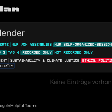
lan
lender
ERTE
NUR VON ASSEMBLIES
NUR SELF-ORGANIZED-SESSIO
G 3
TAG 4
RECORDED ONLY
NOT RECORDED ONLY
MENT
SUSTAINABILITY & CLIMATE JUSTICE
ETHICS, POLIT
ECURITY
Keine Einträge vorhan
regeln
Helpful Teams