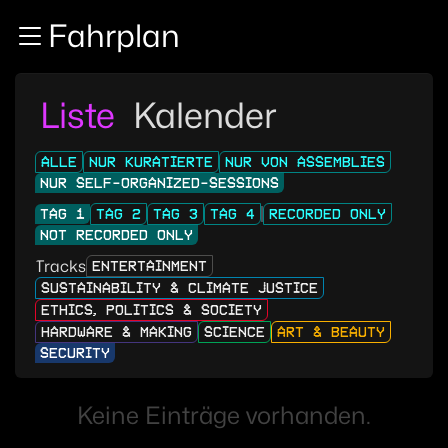
Zur Navigation
Fahrplan
Zum Inhalt
Zum Footer
Liste
Kalender
ALLE
NUR KURATIERTE
NUR VON ASSEMBLIES
NUR SELF-ORGANIZED-SESSIONS
TAG 1
TAG 2
TAG 3
TAG 4
RECORDED ONLY
NOT RECORDED ONLY
Tracks
ENTERTAINMENT
SUSTAINABILITY & CLIMATE JUSTICE
ETHICS, POLITICS & SOCIETY
HARDWARE & MAKING
SCIENCE
ART & BEAUTY
SECURITY
Keine Einträge vorhanden.