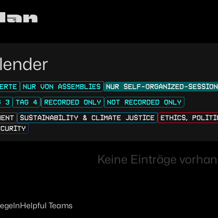
lan
lender
ERTE
NUR VON ASSEMBLIES
NUR SELF-ORGANIZED-SESSIO
G 3
TAG 4
RECORDED ONLY
NOT RECORDED ONLY
MENT
SUSTAINABILITY & CLIMATE JUSTICE
ETHICS, POLIT
ECURITY
Keine Einträge vorhan
regeln
Helpful Teams