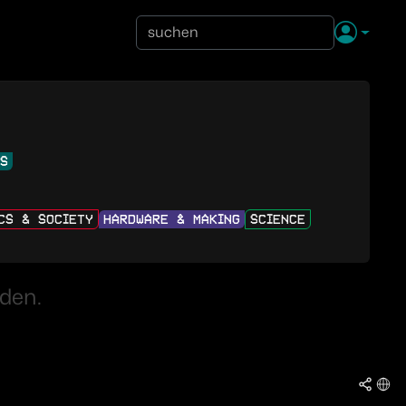
NS
ICS & SOCIETY
HARDWARE & MAKING
SCIENCE
den.