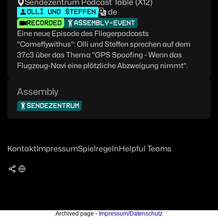
Sendezentrum Podcast Table (X12)
de
OLLI UND STEFFEN
RECORDED
ASSEMBLY-EVENT
Eine neue Episode des Fliegerpodcasts
"Comeflywithus": Olli und Steffen sprechen auf dem
37c3 über das Thema "GPS Spoofing - Wenn das
Flugzeug-Navi eine plötzliche Abzweigung nimmt".
Assembly
SENDEZENTRUM
Kontakt
Impressum
Spielregeln
Helpful Teams
Archived page -
Impressum/Datenschutz