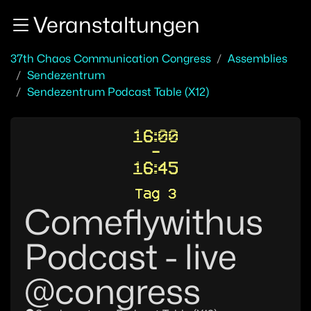
Zur Navigation
Veranstaltungen
Zum Inhalt
Zum Footer
37th Chaos Communication Congress
Assemblies
Sendezentrum
Sendezentrum Podcast Table (X12)
16:00
-
16:45
Tag 3
Comeflywithus
Podcast - live
@congress