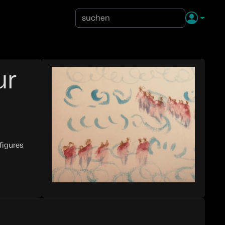
ur
figures