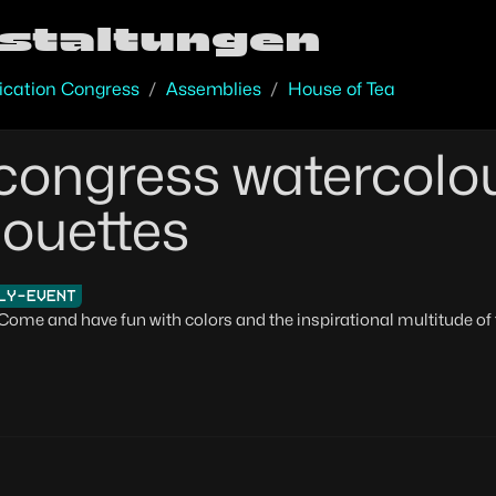
staltungen
cation Congress
Assemblies
House of Tea
ongress watercolo
houettes
LY-EVENT
ome and have fun with colors and the inspirational multitude of 