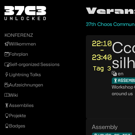
Zur Navigation
Veran
Zum Inhalt
Zum Footer
37th Chaos Communi
KONFERENZ
Ccc
22:10
Willkommen
-
Fahrplan
23:40
sil
Self-organized Sessions
Tag 3
en
Lightning Talks
ASSEMB
Aufzeichnungen
Workshop C
around us
Wiki
Assemblies
Projekte
Badges
Assembly