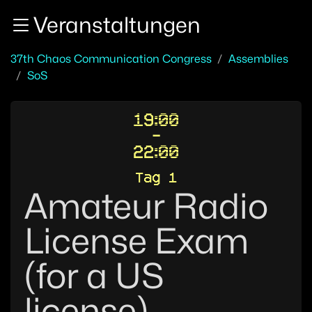
Zur Navigation
Veranstaltungen
Zum Inhalt
Zum Footer
37th Chaos Communication Congress
Assemblies
SoS
19:00
-
22:00
Tag 1
Amateur Radio
License Exam
(for a US
license)