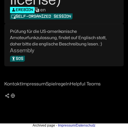
en
EREBION
SELF-ORGANIZED SESSION
Prüfung für die US-amerikanische
Amateurfunkzulassung, findet auf Englisch statt,
daher bitte die englische Beschreibung lesen. :)
Assembly
SOS
Kontakt
Impressum
Spielregeln
Helpful Teams
Archived page -
Impressum/Datenschutz