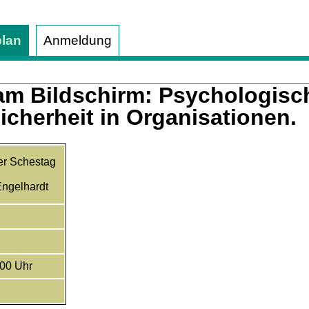
plan
Anmeldung
 am Bildschirm: Psychologis
cherheit in Organisationen.
er Schestag
ngelhardt
:00 Uhr