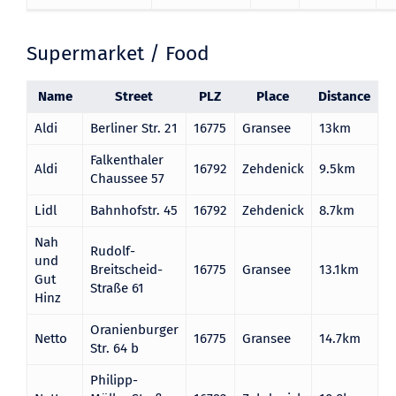
Supermarket / Food
Name
Street
PLZ
Place
Distance
Aldi
Berliner Str. 21
16775
Gransee
13km
Falkenthaler
Aldi
16792
Zehdenick
9.5km
Chaussee 57
Lidl
Bahnhofstr. 45
16792
Zehdenick
8.7km
Nah
Rudolf-
und
Breitscheid-
16775
Gransee
13.1km
Gut
Straße 61
Hinz
Oranienburger
Netto
16775
Gransee
14.7km
Str. 64 b
Philipp-