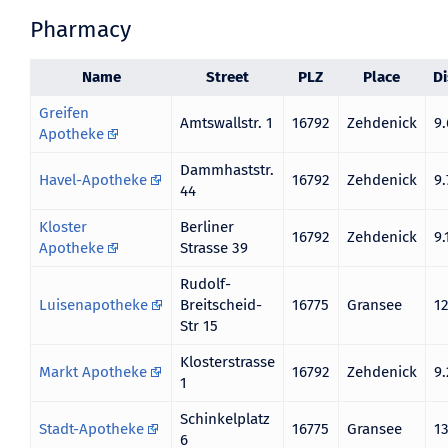
Pharmacy
Name
Street
PLZ
Place
D
Greifen
Amtswallstr. 1
16792
Zehdenick
9
Apotheke
Dammhaststr.
Havel-Apotheke
16792
Zehdenick
9
44
Kloster
Berliner
16792
Zehdenick
9
Apotheke
Strasse 39
Rudolf-
Luisenapotheke
Breitscheid-
16775
Gransee
1
Str 15
Klosterstrasse
Markt Apotheke
16792
Zehdenick
9
1
Schinkelplatz
Stadt-Apotheke
16775
Gransee
1
6