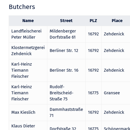
Butchers
Name
Street
PLZ
Place
Landfleischerei
Mildenberger
16792
Zehdenick
Peter Müller
Dorfstraße 61
Klostermetzgerei
Berliner Str. 12
16792
Zehdenick
Zehdenick
Karl-Heinz
Tiemann
Berliner Str. 16
16792
Zehdenick
Fleischer
Karl-Heinz
Rudolf-
Tiemann
Breitscheid-
16775
Gransee
Fleischer
Straße 75
Dammhaststraße
Max Kieslich
16792
Zehdenick
71
Klaus Dieter
Dorfstraße 32
16775
Schönermar