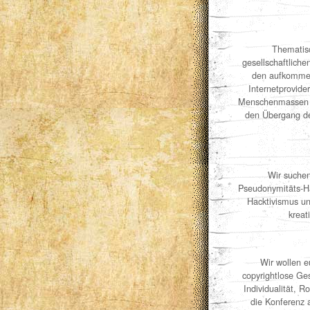
Thematisc
gesellschaftliche
den aufkommen
Internetprovide
Menschenmassen u
den Übergang de
Wir suchen
Pseudonymitäts-Ha
Hacktivismus un
kreat
Wir wollen e
copyrightlose Ge
Individualität, R
die Konferenz 