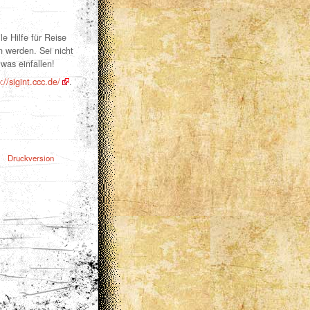
le Hilfe für Reise
n werden. Sei nicht
was einfallen!
://sigint.ccc.de/
.
Druckversion