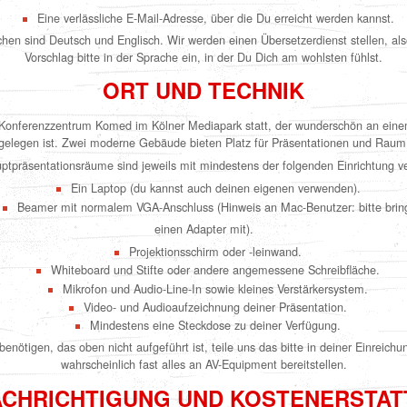
Eine verlässliche E-Mail-Adresse, über die Du erreicht werden kannst.
hen sind Deutsch und Englisch. Wir werden einen Übersetzerdienst stellen, als
Vorschlag bitte in der Sprache ein, in der Du Dich am wohlsten fühlst.
ORT UND TECHNIK
 Konferenzzentrum Komed im Kölner Mediapark statt, der wunderschön an einem
 gelegen ist. Zwei moderne Gebäude bieten Platz für Präsentationen und Raum 
ptpräsentationsräume sind jeweils mit mindestens der folgenden Einrichtung v
Ein Laptop (du kannst auch deinen eigenen verwenden).
Beamer mit normalem VGA-Anschluss (Hinweis an Mac-Benutzer: bitte brin
einen Adapter mit).
Projektionsschirm oder -leinwand.
Whiteboard und Stifte oder andere angemessene Schreibfläche.
Mikrofon und Audio-Line-In sowie kleines Verstärkersystem.
Video- und Audioaufzeichnung deiner Präsentation.
Mindestens eine Steckdose zu deiner Verfügung.
benötigen, das oben nicht aufgeführt ist, teile uns das bitte in deiner Einreich
wahrscheinlich fast alles an AV-Equipment bereitstellen.
CHRICHTIGUNG UND KOSTENERSTA