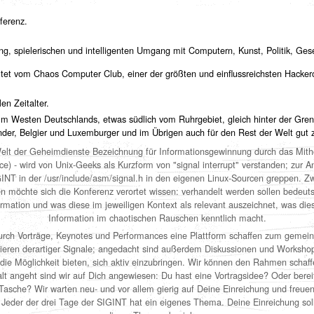
ferenz.
ng, spielerischen und intelligenten Umgang mit Computern, Kunst, Politik, Gesel
ltet vom Chaos Computer Club, einer der größten und einflussreichsten Hacker
len Zeitalter.
 Im Westen Deutschlands, etwas südlich vom Ruhrgebiet, gleich hinter der Grenz
nder, Belgier und Luxemburger und im Übrigen auch für den Rest der Welt gut z
Welt der Geheimdienste Bezeichnung für Informationsgewinnung durch das Mith
ence) - wird von Unix-Geeks als Kurzform von "signal interrupt" verstanden; zu
NT in der /usr/include/asm/signal.h in den eigenen Linux-Sourcen greppen. Z
 möchte sich die Konferenz verortet wissen: verhandelt werden sollen bedeu
rmation und was diese im jeweiligen Kontext als relevant auszeichnet, was dies
Information im chaotischen Rauschen kenntlich macht.
rch Vorträge, Keynotes und Performances eine Plattform schaffen zum gemein
tieren derartiger Signale; angedacht sind außerdem Diskussionen und Workshops
ie Möglichkeit bieten, sich aktiv einzubringen. Wir können den Rahmen schaff
alt angeht sind wir auf Dich angewiesen: Du hast eine Vortragsidee? Oder bereit
 Tasche? Wir warten neu- und vor allem gierig auf Deine Einreichung und freue
. Jeder der drei Tage der SIGINT hat ein eigenes Thema. Deine Einreichung soll