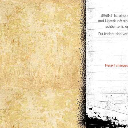
SIGINT ist eine n
und Unterkunft sin
schüchtern, e
Du findest das vo
Recent change