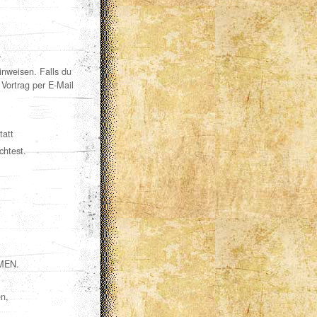
r
inweisen. Falls du
Vortrag per E-Mail
tatt
chtest.
HMEN.
en,