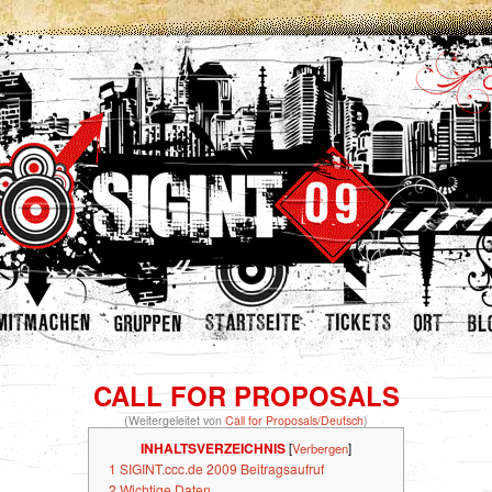
CALL FOR PROPOSALS
(Weitergeleitet von
Call for Proposals/Deutsch
)
INHALTSVERZEICHNIS
[
Verbergen
]
1
SIGINT.ccc.de 2009 Beitragsaufruf
2
Wichtige Daten