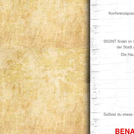
Konferenzsprac
SIGINT findet im
der Stadt
Die Hau
Solltest du etwas 
BENA