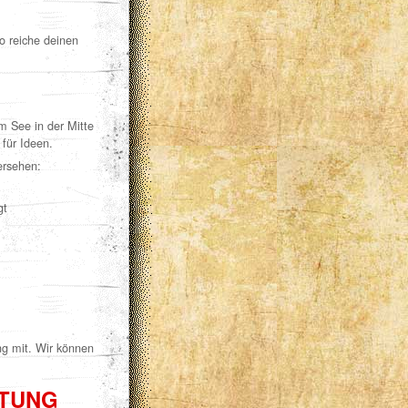
o reiche deinen
 See in der Mitte
für Ideen.
ersehen:
gt
ung mit. Wir können
TTUNG