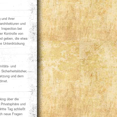
 und ihrer
sarchitekturen und
Inspection bei
er Kontrolle von
d geben, die etwa
he Unterdrückung
mitäts- und
Sicherheitslöcher,
rletzung und dem
idmet.
king über die
 Privatsphäre und
ritte Tag schließt
uch neue Fragen