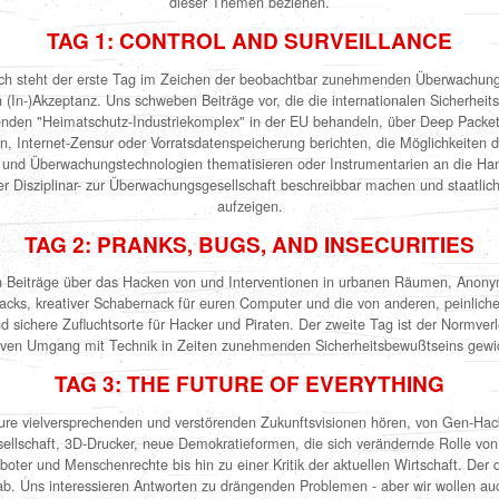
dieser Themen beziehen.
TAG 1: CONTROL AND SURVEILLANCE
h steht der erste Tag im Zeichen der beobachtbar zunehmenden Überwachung
n (In-)Akzeptanz. Uns schweben Beiträge vor, die die internationalen Sicherheit
den "Heimatschutz-Industriekomplex" in der EU behandeln, über Deep Packet 
rn, Internet-Zensur oder Vorratsdatenspeicherung berichten, die Möglichkeiten d
nd Überwachungstechnologien thematisieren oder Instrumentarien an die Han
r Disziplinar- zur Überwachungsgesellschaft beschreibbar machen und staatlic
aufzeigen.
TAG 2: PRANKS, BUGS, AND INSECURITIES
 Beiträge über das Hacken von und Interventionen in urbanen Räumen, Anony
cks, kreativer Schabernack für euren Computer und die von anderen, peinliche 
d sichere Zufluchtsorte für Hacker und Piraten. Der zweite Tag ist der Normve
iven Umgang mit Technik in Zeiten zunehmenden Sicherheitsbewußtseins gew
TAG 3: THE FUTURE OF EVERYTHING
ure vielversprechenden und verstörenden Zukunftsvisionen hören, von Gen-Hac
sellschaft, 3D-Drucker, neue Demokratieformen, die sich verändernde Rolle von
oboter und Menschenrechte bis hin zu einer Kritik der aktuellen Wirtschaft. Der d
ab. Uns interessieren Antworten zu drängenden Problemen - aber wir wollen a