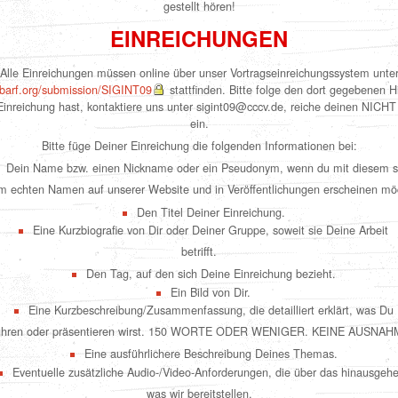
gestellt hören!
EINREICHUNGEN
Alle Einreichungen müssen online über unser Vortragseinreichungssystem unte
abarf.org/submission/SIGINT09
stattfinden. Bitte folge den dort gegebenen H
Einreichung hast, kontaktiere uns unter sigint09@cccv.de, reiche deinen NICHT 
ein.
Bitte füge Deiner Einreichung die folgenden Informationen bei:
Dein Name bzw. einen Nickname oder ein Pseudonym, wenn du mit diesem s
 echten Namen auf unserer Website und in Veröffentlichungen erscheinen mö
Den Titel Deiner Einreichung.
Eine Kurzbiografie von Dir oder Deiner Gruppe, soweit sie Deine Arbeit
betrifft.
Den Tag, auf den sich Deine Einreichung bezieht.
Ein Bild von Dir.
Eine Kurzbeschreibung/Zusammenfassung, die detailliert erklärt, was Du
ühren oder präsentieren wirst. 150 WORTE ODER WENIGER. KEINE AUSNA
Eine ausführlichere Beschreibung Deines Themas.
Eventuelle zusätzliche Audio-/Video-Anforderungen, die über das hinausgeh
was wir bereitstellen.