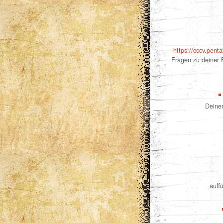
https://cccv.pent
Fragen zu deiner 
Deinem
auff