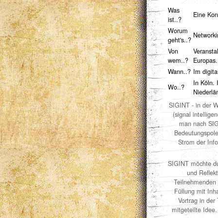
Was
Eine Kon
ist..?
Worum
Networki
geht's..?
Von
Veransta
wem..?
Europas.
Wann..?
Im digita
In Köln.
Wo..?
Niederlä
SIGINT - in der 
(signal intellig
man nach SIGI
Bedeutungspolen
Strom der Info
SIGINT möchte du
und Reflek
Teilnehmenden d
Füllung mit Inh
Vortrag in der
mitgeteilte Idee