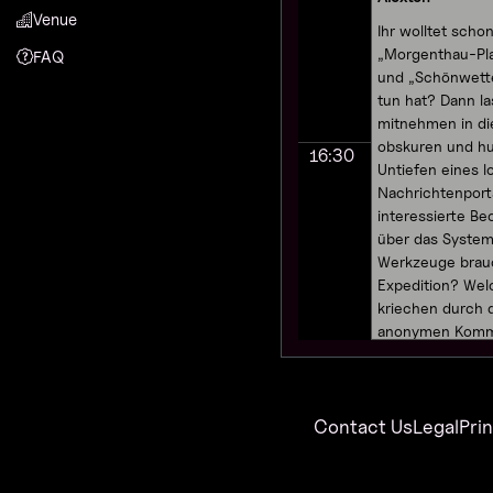
Venue
Ihr wolltet sch
„Morgenthau-Pla
FAQ
und „Schönwette
tun hat? Dann l
mitnehmen in d
obskuren und hu
16:30
Untiefen eines l
Nachrichtenport
interessierte B
über das System
Werkzeuge brauc
Expedition? Wel
kriechen durch d
anonymen Komme
man eigentlich 
den Daten machen
Netz gekippt w
Contact Us
Legal
Pri