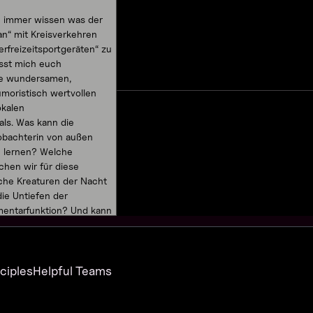
on immer wissen was der
n“ mit Kreisverkehren
rfreizeitsportgeräten“ zu
asst mich euch
ie wundersamen,
moristisch wertvollen
okalen
als. Was kann die
eobachterin von außen
 lernen? Welche
hen wir für diese
che Kreaturen der Nacht
ie Untiefen der
ntarfunktion? Und kann
auch etwas Schönes aus
, die da täglich ins
erden?
nciples
Helpful Teams