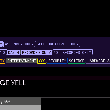
LY
ASSEMBLY ONLY
SELF_ORGANIZED ONLY
Y 3
DAY 4
RECORDED ONLY
NOT RECORDED ONLY
UTY
ENTERTAINMENT
CCC
SECURITY
SCIENCE
HARDWARE &
GE YELL
ng
(de)