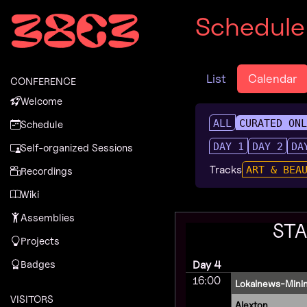
Zur Navigation
Schedule
Zum Inhalt
Zum Footer
List
Calendar
CONFERENCE
Welcome
ALL
CURATED ON
Schedule
DAY 1
DAY 2
DA
Self-organized Sessions
Tracks
ART & BEA
Recordings
Wiki
Assemblies
STA
Projects
Badges
Day 4
16:00
Lokalnews-Mini
VISITORS
Alexton