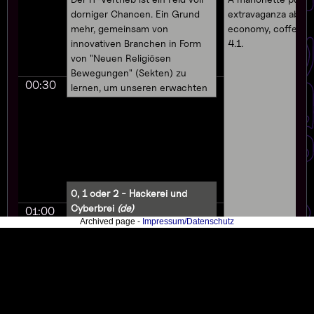
dorniger Chancen. Ein Grund
extravaganza about
mehr, gemeinsam von
economy, coffee an
innovativen Branchen in Form
4.1.
von "Neuen Religiösen
Bewegungen" (Sekten) zu
00:30
lernen, um unseren erwachten
beruflichen Neustart zu
pitchen.
0, 1 oder 2 - Hackerei und
Cyberbrei
(de)
01:00
Archived page -
Impressum/Datenschutz
Erisvision
Der Quizshow-Klassiker für die
ganze Chaosfamilie: Bei uns
sind nicht nur pfiffige
Hacker:innen, sondern auch
flinke Beine gefragt. 0, 1 oder