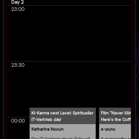
Day 2
23:00
23:30
KI-Karma next Level: Spiritueller
Film "Never Mind t
IT-Vertrieb
(de)
Here's the Coffeeb
00:00
Katharina Nocun
e-punc
Der IT-Vertrieb ist ein Feld voll
A marionette pupp