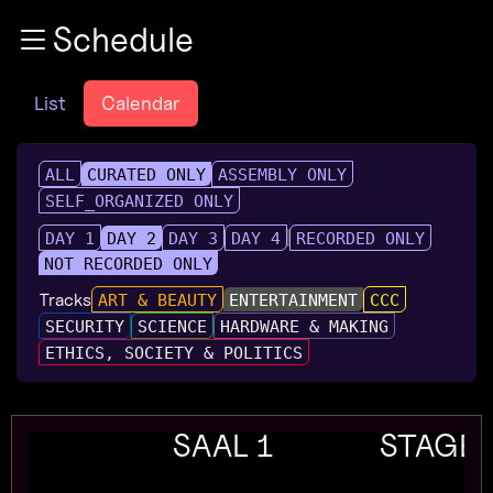
Zur Navigation
Schedule
Zum Inhalt
Zum Footer
List
Calendar
ALL
CURATED ONLY
ASSEMBLY ONLY
SELF_ORGANIZED ONLY
DAY 1
DAY 2
DAY 3
DAY 4
RECORDED ONLY
NOT RECORDED ONLY
Tracks
ART & BEAUTY
ENTERTAINMENT
CCC
SECURITY
SCIENCE
HARDWARE & MAKING
ETHICS, SOCIETY & POLITICS
SAAL 1
STAGE 