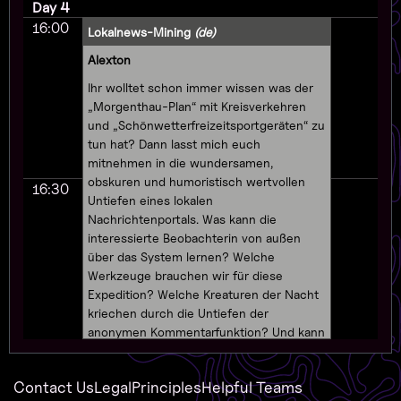
Day 4
16:00
Lokalnews-Mining
(de)
Alexton
Ihr wolltet schon immer wissen was der
„Morgenthau-Plan“ mit Kreisverkehren
und „Schönwetterfreizeitsportgeräten“ zu
tun hat? Dann lasst mich euch
mitnehmen in die wundersamen,
obskuren und humoristisch wertvollen
16:30
Untiefen eines lokalen
Nachrichtenportals. Was kann die
interessierte Beobachterin von außen
über das System lernen? Welche
Werkzeuge brauchen wir für diese
Expedition? Welche Kreaturen der Nacht
kriechen durch die Untiefen der
anonymen Kommentarfunktion? Und kann
man eigentlich auch etwas Schönes aus
den Daten machen, die da täglich ins
Contact Us
Legal
Principles
Helpful Teams
Netz gekippt werden?