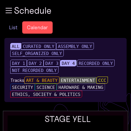
Zur Navigation
Schedule
Zum Inhalt
Zum Footer
List
Calendar
ALL
CURATED ONLY
ASSEMBLY ONLY
SELF_ORGANIZED ONLY
DAY 1
DAY 2
DAY 3
DAY 4
RECORDED ONLY
NOT RECORDED ONLY
Tracks
ART & BEAUTY
ENTERTAINMENT
CCC
SECURITY
SCIENCE
HARDWARE & MAKING
ETHICS, SOCIETY & POLITICS
STAGE YELL