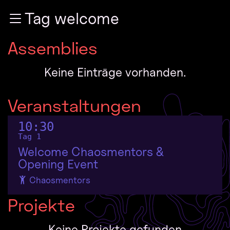
Zur Navigation
Tag welcome
Zum Inhalt
Zum Footer
Assemblies
Keine Einträge vorhanden.
Veranstaltungen
10:30
Tag 1
Welcome Chaosmentors &
Opening Event
Chaosmentors
Projekte
Keine Projekte gefunden