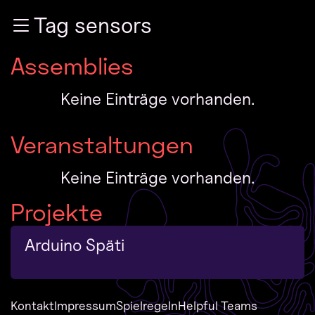
Zur Navigation
Tag sensors
Zum Inhalt
Zum Footer
Assemblies
Keine Einträge vorhanden.
Veranstaltungen
Keine Einträge vorhanden.
Projekte
Arduino Späti
Kontakt
Impressum
Spielregeln
Helpful Teams