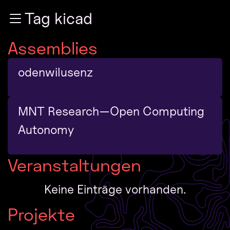
Zur Navigation
Tag kicad
Zum Inhalt
Zum Footer
Assemblies
odenwilusenz
MNT Research—Open Computing
Autonomy
Veranstaltungen
Keine Einträge vorhanden.
Projekte