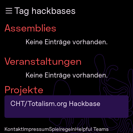
Zur Navigation
Tag hackbases
Zum Inhalt
Zum Footer
Assemblies
Keine Einträge vorhanden.
Veranstaltungen
Keine Einträge vorhanden.
Projekte
CHT/Totalism.org Hackbase
Kontakt
Impressum
Spielregeln
Helpful Teams