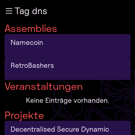
Zur Navigation
Tag dns
Zum Inhalt
Zum Footer
Assemblies
Namecoin
RetroBashers
Veranstaltungen
Keine Einträge vorhanden.
Projekte
Decentralised Secure Dynamic