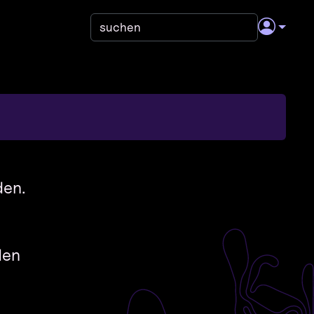
den.
den