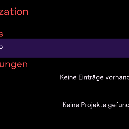
ization
s
b
tungen
Keine Einträge vorhan
Keine Projekte gefun