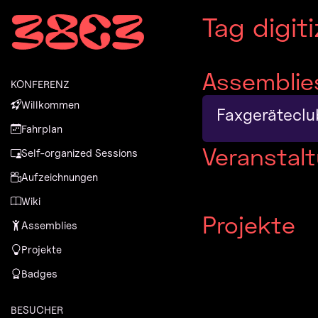
Zur Navigation
Tag digit
Zum Inhalt
Zum Footer
Assemblie
KONFERENZ
Willkommen
Faxgeräteclu
Fahrplan
Veranstal
Self-organized Sessions
Aufzeichnungen
Wiki
Projekte
Assemblies
Projekte
Badges
BESUCHER