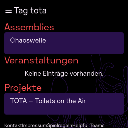
Zur Navigation
Tag tota
Zum Inhalt
Zum Footer
Assemblies
Chaoswelle
Veranstaltungen
Keine Einträge vorhanden.
Projekte
TOTA – Toilets on the Air
Kontakt
Impressum
Spielregeln
Helpful Teams