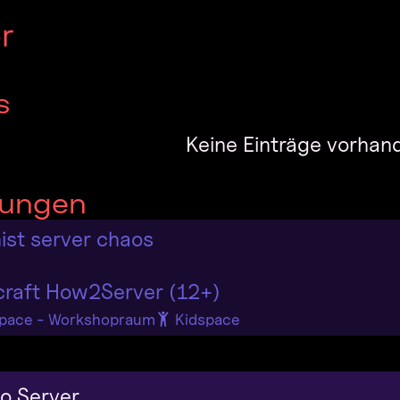
r
s
Keine Einträge vorhan
tungen
ist server chaos
craft How2Server (12+)
pace - Workshopraum
Kidspace
o Server