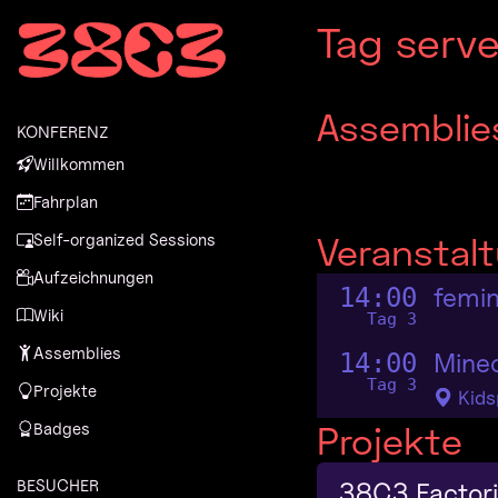
Zur Navigation
Tag serve
Zum Inhalt
Zum Footer
Assemblie
KONFERENZ
Willkommen
Fahrplan
Veranstal
Self-organized Sessions
Aufzeichnungen
femin
14:00
Wiki
Tag 3
Assemblies
Mine
14:00
Tag 3
Projekte
Kids
Projekte
Badges
BESUCHER
38C3 Factori