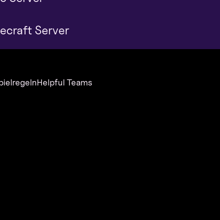
ecraft Server
pielregeln
Helpful Teams