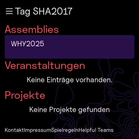
Zur Navigation
Tag SHA2017
Zum Inhalt
Zum Footer
Assemblies
WHY2025
Veranstaltungen
Keine Einträge vorhanden.
Projekte
Keine Projekte gefunden
Kontakt
Impressum
Spielregeln
Helpful Teams