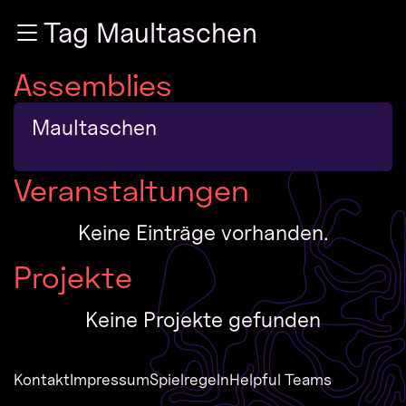
Zur Navigation
Tag Maultaschen
Zum Inhalt
Zum Footer
Assemblies
Maultaschen
Veranstaltungen
Keine Einträge vorhanden.
Projekte
Keine Projekte gefunden
Kontakt
Impressum
Spielregeln
Helpful Teams