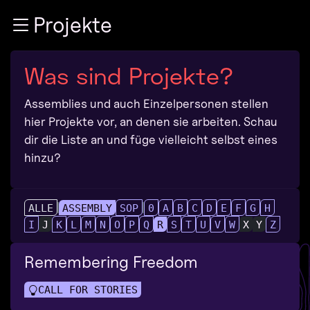
Zur Navigation
Projekte
Zum Inhalt
Zum Footer
Was sind Projekte?
Assemblies und auch Einzelpersonen stellen
hier Projekte vor, an denen sie arbeiten. Schau
dir die Liste an und füge vielleicht selbst eines
hinzu?
ALLE
ASSEMBLY
SOP
0
A
B
C
D
E
F
G
H
I
J
K
L
M
N
O
P
Q
R
S
T
U
V
W
X
Y
Z
Remembering Freedom
CALL FOR STORIES