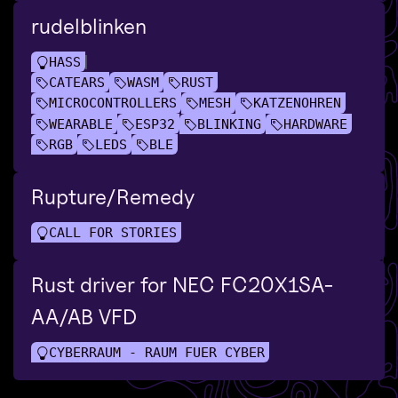
rudelblinken
HASS
CATEARS
WASM
RUST
MICROCONTROLLERS
MESH
KATZENOHREN
WEARABLE
ESP32
BLINKING
HARDWARE
RGB
LEDS
BLE
Rupture/Remedy
CALL FOR STORIES
Rust driver for NEC FC20X1SA-
AA/AB VFD
CYBERRAUM - RAUM FUER CYBER