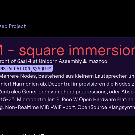
zed Project
 - square immersio
front of Saal 4 at Unicorn Assembly
mazzoo
INSTALLATION
SQUIM
. Mehrere Nodes, bestehend aus kleinem Lautsprecher und 
iert Harmonien ab. Dezentral improvisieren die Nodes 
Zentrales Generieren von chord progressions, oder Absp
15-25. Microcontroller: Pi Pico W Open Hardware Platine
 Non-Realtime MIDI-WiFi-port. OpenSource Klangsynthes