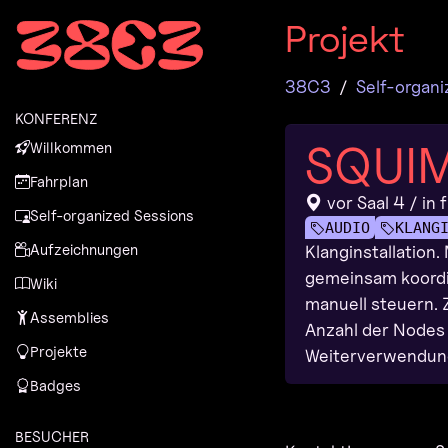
Zur Navigation
Projekt
Zum Inhalt
Zum Footer
38C3
Self-organi
KONFERENZ
SQUIM
Willkommen
Fahrplan
vor Saal 4 / in 
Self-organized Sessions
AUDIO
KLANG
Aufzeichnungen
Klanginstallation
gemeinsam koordin
Wiki
manuell steuern. 
Assemblies
Anzahl der Nodes 
Projekte
Weiterverwendung.
Badges
BESUCHER