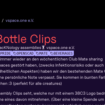
vspace.one e.V.
ottle Clips
acKNology assemblies
vspace.one e.V.
PRIDE
OPENSCAD
MATE
BEVERAGES
 immer wieder an den wöchentlichen Club Mate sharing
paces gestört haben, (zwecks Infektionsrisiko oder auch
dheitlichen Aspekten) haben wir den bestehenden Mate 
ne persönliche Note verpasst. Sie kommen in bunten Fa
en :3 (perfekt für alle creatures)
Assembly Clips seht, welche nur mit einem 38C3 Logo bed
rne eines davon mitnehmen. (Über eine kleine Spende um 