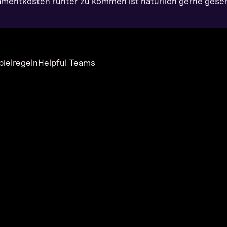
lamentkosten runter zu kommen ist natürlich gerne gese
pielregeln
Helpful Teams