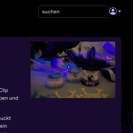
Clip
rben und
ruckt
ein