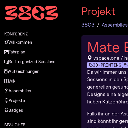
Zur Navigation
Projekt
Zum Inhalt
Zum Footer
38C3
Assemblies
KONFERENZ
Mate B
Willkommen
Fahrplan
vspace.one / h
Self-organized Sessions
3D-PRINTING
Aufzeichnungen
Da wir immer uns
Sessions in den S
Wiki
generellen gesun
Assemblies
Designs eine eige
Projekte
haben Katzenöhrch
Badges
Falls ihr an der 
sind könnt ihr ge
BESUCHER