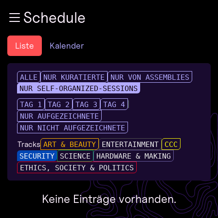
Zur Navigation
Schedule
Zum Inhalt
Zum Footer
Liste
Kalender
ALLE
NUR KURATIERTE
NUR VON ASSEMBLIES
NUR SELF-ORGANIZED-SESSIONS
TAG 1
TAG 2
TAG 3
TAG 4
NUR AUFGEZEICHNETE
NUR NICHT AUFGEZEICHNETE
Tracks
ART & BEAUTY
ENTERTAINMENT
CCC
SECURITY
SCIENCE
HARDWARE & MAKING
ETHICS, SOCIETY & POLITICS
Keine Einträge vorhanden.