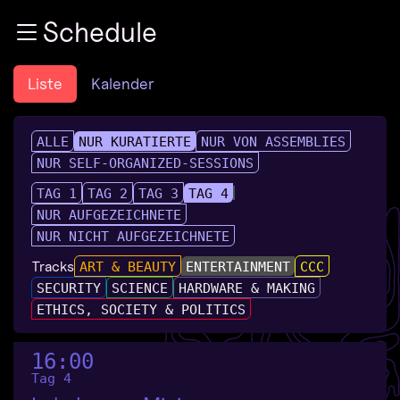
Zur Navigation
Schedule
Zum Inhalt
Zum Footer
Liste
Kalender
ALLE
NUR KURATIERTE
NUR VON ASSEMBLIES
NUR SELF-ORGANIZED-SESSIONS
TAG 1
TAG 2
TAG 3
TAG 4
NUR AUFGEZEICHNETE
NUR NICHT AUFGEZEICHNETE
Tracks
ART & BEAUTY
ENTERTAINMENT
CCC
SECURITY
SCIENCE
HARDWARE & MAKING
ETHICS, SOCIETY & POLITICS
16:00
Tag 4