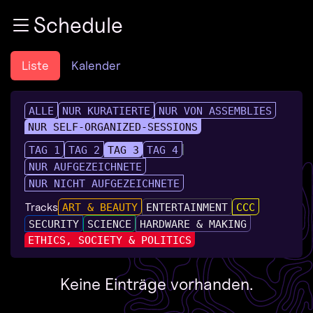
Zur Navigation
Schedule
Zum Inhalt
Zum Footer
Liste
Kalender
ALLE
NUR KURATIERTE
NUR VON ASSEMBLIES
NUR SELF-ORGANIZED-SESSIONS
TAG 1
TAG 2
TAG 3
TAG 4
NUR AUFGEZEICHNETE
NUR NICHT AUFGEZEICHNETE
Tracks
ART & BEAUTY
ENTERTAINMENT
CCC
SECURITY
SCIENCE
HARDWARE & MAKING
ETHICS, SOCIETY & POLITICS
Keine Einträge vorhanden.