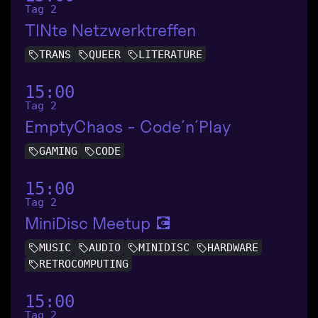
Tag 2
TINte Netzwerktreffen
TRANS
QUEER
LITERATURE
15:00
Tag 2
EmptyChaos - Code´n´Play
GAMING
CODE
15:00
Tag 2
MiniDisc Meetup 💽
MUSIC
AUDIO
MINIDISC
HARDWARE
RETROCOMPUTING
15:00
Tag 2