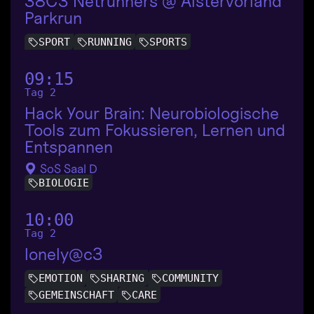
38C3 Netrunners @ Alstervorland
Parkrun
SPORT
RUNNING
SPORTS
09:15
Tag 2
Hack Your Brain: Neurobiologische
Tools zum Fokussieren, Lernen und
Entspannen
SoS Saal D
BIOLOGIE
10:00
Tag 2
lonely@c3
EMOTION
SHARING
COMMUNITY
GEMEINSCHAFT
CARE