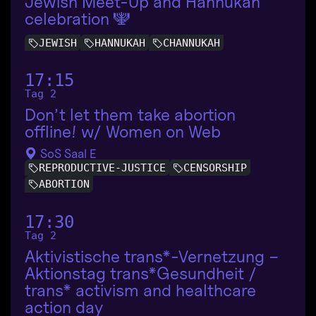
Jewish Meet-Up and Hannukah
celebration 🕎
JEWISH
HANNUKAH
CHANNUKAH
17:15
Tag 2
Don’t let them take abortion
offline! w/ Women on Web
SoS Saal E
REPRODUCTIVE-JUSTICE
CENSORSHIP
ABORTION
17:30
Tag 2
Aktivistische trans*-Vernetzung −
Aktionstag trans*Gesundheit /
trans* activism and healthcare
action day