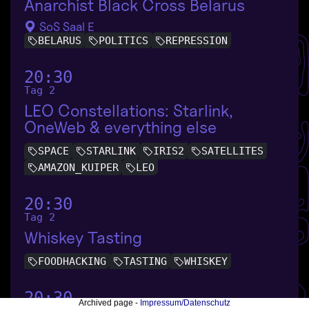
Anarchist Black Cross Belarus
SoS Saal E
BELARUS
POLITICS
REPRESSION
20:30
Tag 2
LEO Constellations: Starlink,
OneWeb & everything else
SPACE
STARLINK
IRIS2
SATELLITES
AMAZON_KUIPER
LEO
20:30
Tag 2
Whiskey Tasting
FOODHACKING
TASTING
WHISKEY
20:30
Archived page -
Impressum/Datenschutz