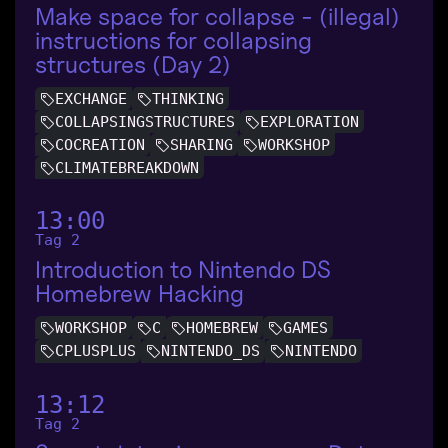
Make space for collapse - (illegal)
instructions for collapsing
structures (Day 2)
EXCHANGE
THINKING
COLLAPSINGSTRUCTURES
EXPLORATION
COCREATION
SHARING
WORKSHOP
CLIMATEBREAKDOWN
13:00
Tag 2
Introduction to Nintendo DS
Homebrew Hacking
WORKSHOP
C
HOMEBREW
GAMES
CPLUSPLUS
NINTENDO_DS
NINTENDO
13:12
Tag 2