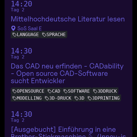
14:20
Tag 2
Mittelhochdeutsche Literatur lesen
SoS Saal E
LANGUAGE
SPRACHE
14:30
Tag 2
Das CAD neu erfinden - CADability
- Open source CAD-Software
sucht Entwickler
OPENSOURCE
CAD
SOFTWARE
3DDRUCK
MODELLING
3D-DRUCK
3D
3DPRINTING
14:30
Tag 2
[Ausgebucht] Einführung in eine
Brother-Stickmaschine 🪡 (Innov-is