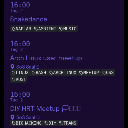
16:00
Tag 2
Snakedance
NAPLAB
AMBIENT
MUSIC
16:00
Tag 2
Arch Linux user meetup
SoS Saal E
LINUX
BASH
ARCHLINUX
MEETUP
OSS
RUST
16:00
Tag 2
DIY HRT Meetup 🏳️‍⚧️🏴‍☠️
SoS Saal D
BIOHACKING
DIY
TRANS