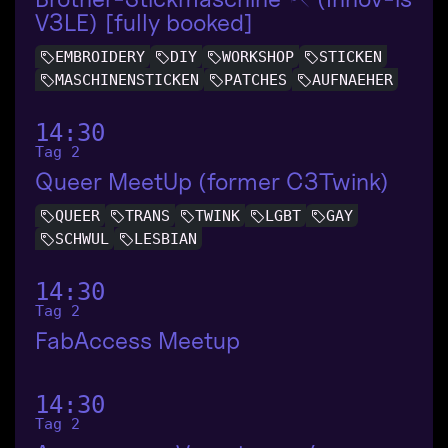
V3LE) [fully booked]
EMBROIDERY
DIY
WORKSHOP
STICKEN
MASCHINENSTICKEN
PATCHES
AUFNAEHER
14:30
Tag 2
Queer MeetUp (former C3Twink)
QUEER
TRANS
TWINK
LGBT
GAY
SCHWUL
LESBIAN
14:30
Tag 2
FabAccess Meetup
14:30
Tag 2