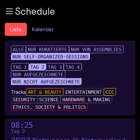
Zur Navigation
Schedule
Zum Inhalt
Zum Footer
Liste
Kalender
ALLE
NUR KURATIERTE
NUR VON ASSEMBLIES
NUR SELF-ORGANIZED-SESSIONS
TAG 1
TAG 2
TAG 3
TAG 4
NUR AUFGEZEICHNETE
NUR NICHT AUFGEZEICHNETE
Tracks
ART & BEAUTY
ENTERTAINMENT
CCC
SECURITY
SCIENCE
HARDWARE & MAKING
ETHICS, SOCIETY & POLITICS
08:25
Tag 2