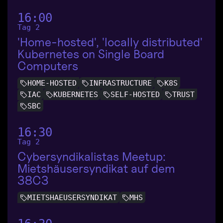
16:00
Tag 2
'Home-hosted', 'locally distributed'
Kubernetes on Single Board
Computers
HOME-HOSTED
INFRASTRUCTURE
K8S
IAC
KUBERNETES
SELF-HOSTED
TRUST
SBC
16:30
Tag 2
Cybersyndikalistas Meetup:
Mietshäusersyndikat auf dem
38C3
MIETSHAEUSERSYNDIKAT
MHS