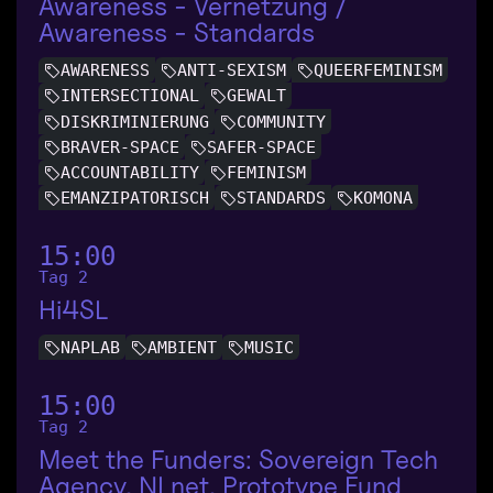
Awareness - Vernetzung /
Awareness - Standards
AWARENESS
ANTI-SEXISM
QUEERFEMINISM
INTERSECTIONAL
GEWALT
DISKRIMINIERUNG
COMMUNITY
BRAVER-SPACE
SAFER-SPACE
ACCOUNTABILITY
FEMINISM
EMANZIPATORISCH
STANDARDS
KOMONA
15:00
Tag 2
Hi4SL
NAPLAB
AMBIENT
MUSIC
15:00
Tag 2
Meet the Funders: Sovereign Tech
Agency, NLnet, Prototype Fund