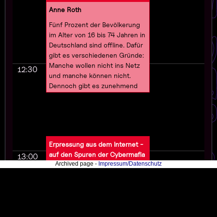
Arbeit.
Anne Roth
Fünf Prozent der Bevölkerung
im Alter von 16 bis 74 Jahren in
Deutschland sind offline. Dafür
gibt es verschiedenen Gründe:
Manche wollen nicht ins Netz
12:30
und manche können nicht.
Dennoch gibt es zunehmend
auch öffentliche
Dienstleistungen nur noch
digital. Das wäre kein Problem,
wenn gewährleistet wäre, dass
alle Zugang zu Geräte, zum
Erpressung aus dem Internet -
Netz und die nötige
auf den Spuren der Cybermafia
13:00
Unterstützung haben, um die
(de)
Archived page -
Impressum/Datenschutz
Angebote nutzen zu können.
Und wenn wir darauf vertrauen
Svea Eckert, Ciljeta Bajrami
könnten, dass unsere Daten
Manchmal sind es tausende,
dort sicher sind. Solange beides
manchmal sind es
nicht gegeben ist, darf niemand
zehntausende von Euros, um