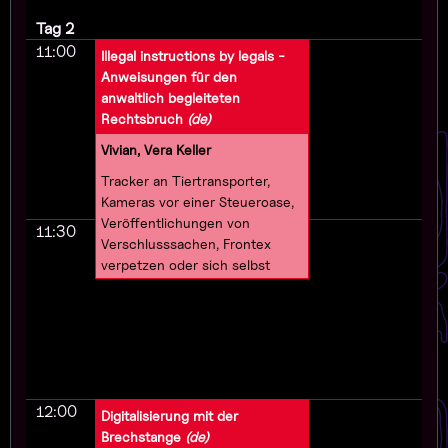
Tag 2
11:00
Illegal instructions by legals -
Anweisungen für den
anwaltlich begleiteten
Rechtsbruch
(de)
Vivian, Vera Keller
Tracker an Tiertransporter,
Kameras vor einer Steueroase,
Veröffentlichungen von
11:30
Verschlusssachen, Frontex
verpetzen oder sich selbst
verpetzen lassen, Menschen in
Seenot retten. Zwei
Anwältinnen, die Recht(sbruch)
studiert haben, teilen mit euch
ihre Erfahrungen aus
juristischer out of Action
12:00
preparation, Whistleblowing-
Digitalisierung mit der
Schutz und Anti-Repressions-
Brechstange
(de)