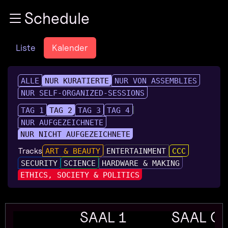
Zur Navigation
Schedule
Zum Inhalt
Zum Footer
Liste
Kalender
ALLE
NUR KURATIERTE
NUR VON ASSEMBLIES
NUR SELF-ORGANIZED-SESSIONS
TAG 1
TAG 2
TAG 3
TAG 4
NUR AUFGEZEICHNETE
NUR NICHT AUFGEZEICHNETE
Tracks
ART & BEAUTY
ENTERTAINMENT
CCC
SECURITY
SCIENCE
HARDWARE & MAKING
ETHICS, SOCIETY & POLITICS
SAAL 1
SAAL G