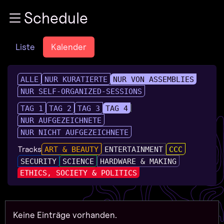
Zur Navigation
Schedule
Zum Inhalt
Zum Footer
Liste
Kalender
ALLE
NUR KURATIERTE
NUR VON ASSEMBLIES
NUR SELF-ORGANIZED-SESSIONS
TAG 1
TAG 2
TAG 3
TAG 4
NUR AUFGEZEICHNETE
NUR NICHT AUFGEZEICHNETE
Tracks
ART & BEAUTY
ENTERTAINMENT
CCC
SECURITY
SCIENCE
HARDWARE & MAKING
ETHICS, SOCIETY & POLITICS
Keine Einträge vorhanden.