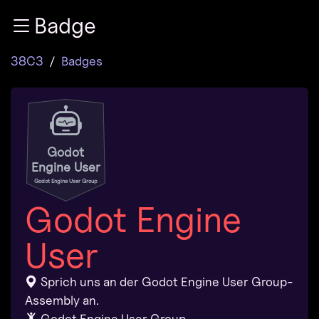
Zur Navigation
Badge
Zum Inhalt
Zum Footer
38C3
Badges
Godot
Engine User
Godot Engine User Group
Godot Engine
User
Sprich uns an der Godot Engine User Group-
Assembly an.
Godot Engine User Group