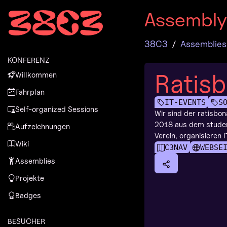
Zur Navigation
Assembl
Zum Inhalt
Zum Footer
38C3
Assemblies
KONFERENZ
Ratisb
Willkommen
Fahrplan
IT-EVENTS
S
Self-organized Sessions
Wir sind der ratisbo
2018 aus dem studen
Aufzeichnungen
Verein, organisieren 
Wiki
C3NAV
WEBSE
Assemblies
Projekte
Badges
BESUCHER