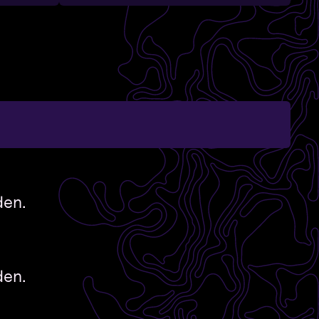
den.
den.