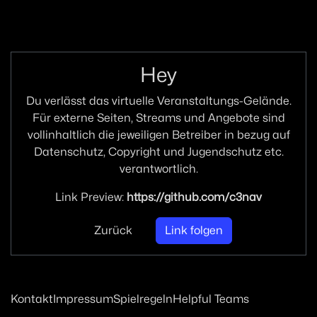
Zur Navigation
Zum Inhalt
Zum Footer
Hey
Du verlässt das virtuelle Veranstaltungs-Gelände.
Für externe Seiten, Streams und Angebote sind
vollinhaltlich die jeweiligen Betreiber in bezug auf
Datenschutz, Copyright und Jugendschutz etc.
verantwortlich.
Link Preview:
https://github.com/c3nav
Zurück
Link folgen
Kontakt
Impressum
Spielregeln
Helpful Teams