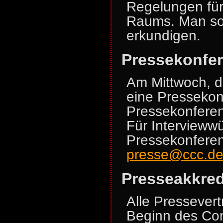
Regelungen für
Raums. Man sol
erkundigen.
Pressekonfe
Am Mittwoch, d
eine Pressekon
Pressekonferenz
Für Intervieww
Pressekonferenz
presse@ccc.d
Presseakkred
Alle Pressevert
Beginn des Co