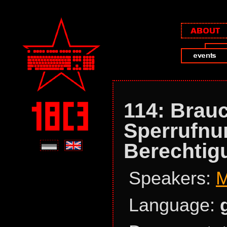
114: Brauc
Sperrufnu
Berechtig
Speakers:
M
Language: