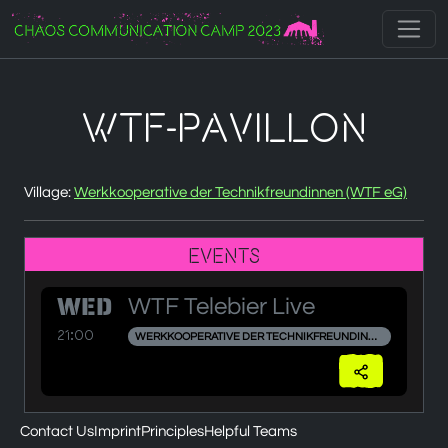
Zur Navigation
Zum Inhalt
Zum Footer
WTF-Pavillon
Village:
Werkkooperative der Technikfreundinnen (WTF eG)
Events
WED
WTF Telebier Live
21:00
WERKKOOPERATIVE DER TECHNIKFREUNDINNEN (WTF EG)
Contact Us
Imprint
Principles
Helpful Teams