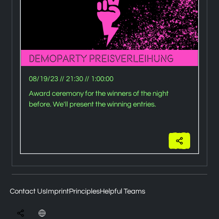
C
Demoparty Preisverleihung
2
08/19/23
//
21:30
//
1:00:00
0
Award ceremony for the winners of the night
before. We'll present the winning entries.
Contact Us
Imprint
Principles
Helpful Teams