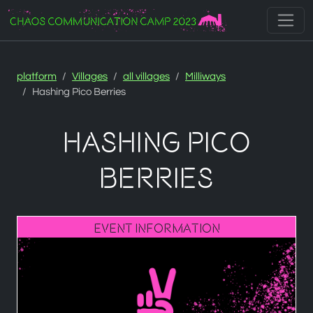
Zur Navigation
Zum Inhalt
Zum Footer
platform
Villages
all villages
Milliways
Hashing Pico Berries
Hashing Pico
Berries
Event Information