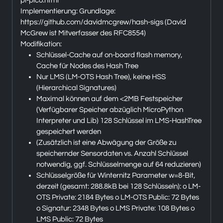
pi-pico.html
Implementierung: Grundlage:
https://github.com/davidmcgrew/hash-sigs (David
McGrew ist Mitverfasser des RFC8554)
Modifikation:
Schlüssel-Cache auf on-board flash memory,
Cache für Nodes des Hash Tree
Nur LMS (LM-OTS Hash Tree), keine HSS
(Hierarchical Signatures)
Maximal können auf dem <2MB Festspeicher
(Verfügbarer Speicher abzüglich MicroPython
Interpreter und Lib) 128 Schlüssel im LMS-HashTree
gespeichert werden
(Zusätzlich ist eine Abwägung der Größe zu
speichernder Sensordaten vs. Anzahl Schlüssel
notwendig, ggf. Schlüsselmenge auf 64 reduzieren)
Schlüsselgröße für Winternitz Parameter w=8-Bit,
derzeit (gesamt: 288.8kB bei 128 Schlüsseln): o LM-
OTS Private: 2184 Bytes o LM-OTS Public: 72 Bytes
o Signatur: 2348 Bytes o LMS Private: 108 Bytes o
LMS Public: 72 Bytes