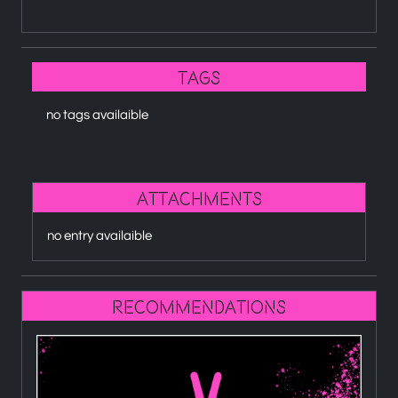
Tags
no tags availaible
attachments
no entry availaible
recommendations