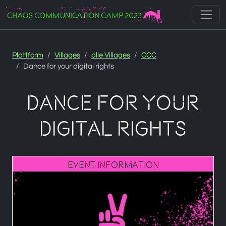
Zur Navigation
Zum Inhalt
Zum Footer
Plattform
Villages
alle Villages
CCC
Dance for your digital rights
Dance for your
digital rights
Event Information