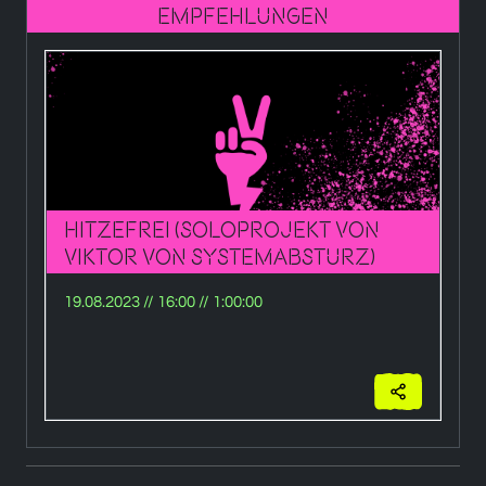
Empfehlungen
Hitzefrei (Soloprojekt von
K
Viktor von Systemabsturz)
s
19.08.2023
//
16:00
//
1:00:00
19