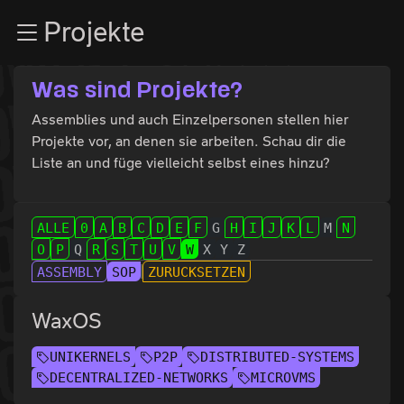
Zur Navigation
Projekte
Zum Inhalt
Zum Footer
Was sind Projekte?
Assemblies und auch Einzelpersonen stellen hier
Projekte vor, an denen sie arbeiten. Schau dir die
Liste an und füge vielleicht selbst eines hinzu?
ALLE
0
A
B
C
D
E
F
G
H
I
J
K
L
M
N
O
P
Q
R
S
T
U
V
W
X
Y
Z
ASSEMBLY
SOP
ZURÜCKSETZEN
WaxOS
UNIKERNELS
P2P
DISTRIBUTED-SYSTEMS
DECENTRALIZED-NETWORKS
MICROVMS