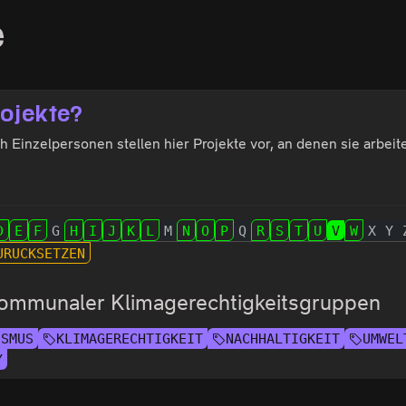
e
rojekte?
Einzelpersonen stellen hier Projekte vor, an denen sie arbeiten
D
E
F
G
H
I
J
K
L
M
N
O
P
Q
R
S
T
U
V
W
X
Y
URÜCKSETZEN
ommunaler Klimagerechtigkeitsgruppen
ISMUS
KLIMAGERECHTIGKEIT
NACHHALTIGKEIT
UMWEL
Y