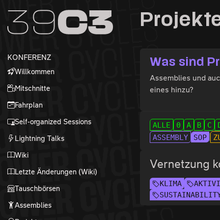
Zur Navigation
Projekt
Zum Inhalt
Zum Footer
KONFERENZ
Was sind P
Willkommen
Assemblies und auch 
Mitschnitte
eines hinzu?
Fahrplan
Self-organized Sessions
ALLE
0
A
B
C
ASSEMBLY
SOP
Z
Lightning Talks
Wiki
Vernetzung k
Letzte Änderungen (Wiki)
KLIMA
AKTIV
Tauschbörsen
SUSTAINABILIT
Assemblies