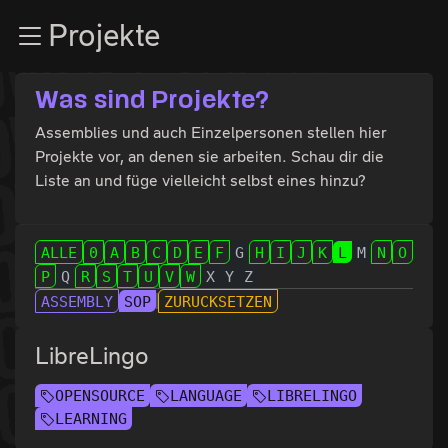
Zur Navigation
Projekte
Zum Inhalt
Zum Footer
Was sind Projekte?
Assemblies und auch Einzelpersonen stellen hier
Projekte vor, an denen sie arbeiten. Schau dir die
Liste an und füge vielleicht selbst eines hinzu?
ALLE
0
A
B
C
D
E
F
G
H
I
J
K
L
M
N
O
P
Q
R
S
T
U
V
W
X
Y
Z
ASSEMBLY
SOP
ZURÜCKSETZEN
LibreLingo
OPENSOURCE
LANGUAGE
LIBRELINGO
LEARNING