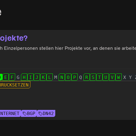
e
rojekte?
Einzelpersonen stellen hier Projekte vor, an denen sie arbeiten
D
E
F
G
H
I
J
K
L
M
N
O
P
Q
R
S
T
U
V
W
X
Y
URÜCKSETZEN
INTERNET
BGP
DN42