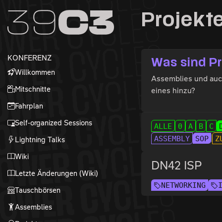
Zur Navigation
Projekt
Zum Inhalt
Zum Footer
KONFERENZ
Was sind P
Willkommen
Assemblies und auch 
Mitschnitte
eines hinzu?
Fahrplan
Self-organized Sessions
ALLE
0
A
B
C
ASSEMBLY
SOP
Z
Lightning Talks
Wiki
DN42 ISP
Letzte Änderungen (Wiki)
NETWORKING
Tauschbörsen
Assemblies